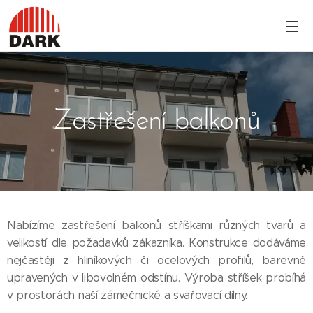
Zastřešení balkonů
Nabízíme zastřešení balkonů stříškami různých tvarů a
velikostí dle požadavků zákazníka. Konstrukce dodáváme
nejčastěji z hliníkových či ocelových profilů, barevně
upravených v libovolném odstínu. Výroba stříšek probíhá
v prostorách naší zámečnické a svařovací dílny.