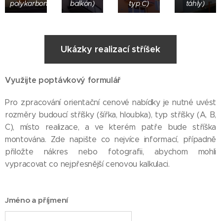
polykarbonátem)
balkón)
typ C)
táhly)
Ukázky realizací stříšek
Využijte poptávkový formulář
Pro zpracování orientační cenové nabídky je nutné uvést
rozměry budoucí stříšky (šířka, hloubka), typ stříšky (A, B,
C), místo realizace, a ve kterém patře bude stříška
montována. Zde napište co nejvíce informací, případně
přiložte nákres nebo fotografii, abychom mohli
vypracovat co nejpřesnější cenovou kalkulaci.
Jméno a příjmení