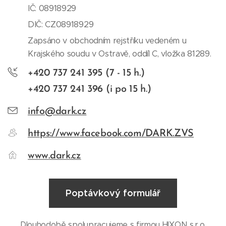
IČ: 08918929
DIČ: CZ08918929
Zapsáno v obchodním rejstříku vedeném u
Krajského soudu v Ostravě, oddíl C, vložka 81289.
+420 737 241 395 (7 - 15 h.)
+420 737 241 396 (i po 15 h.)
info@dark.cz
https://www.facebook.com/DARK.ZVS
www.dark.cz
Poptávkový formulář
Dlouhodobě spolupracujeme s firmou HIXON s.r.o.