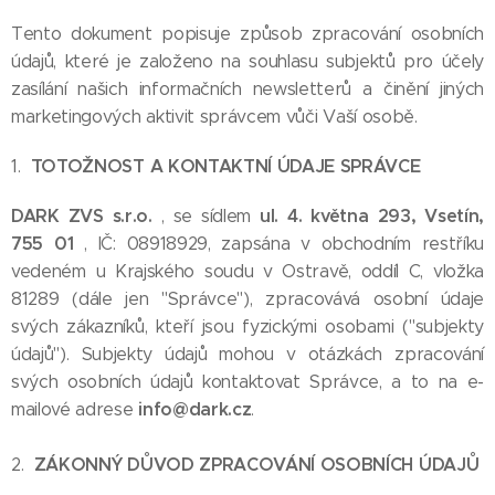
Tento dokument popisuje způsob zpracování osobních
údajů, které je založeno na souhlasu subjektů pro účely
zasílání našich informačních newsletterů a činění jiných
marketingových aktivit správcem vůči Vaší osobě.
TOTOŽNOST A KONTAKTNÍ ÚDAJE SPRÁVCE
1.
DARK ZVS s.r.o.
ul. 4. května 293, Vsetín,
, se sídlem
755 01
, IČ:
08918929, zapsána v obchodním restříku
vedeném u Krajského soudu v Ostravě, oddíl C, vložka
81289
(dále jen "Správce"), zpracovává osobní údaje
svých zákazníků, kteří jsou fyzickými osobami ("subjekty
údajů"). Subjekty údajů mohou v otázkách zpracování
svých osobních údajů kontaktovat Správce, a to na e-
info@dark.cz
mailové adrese
.
ZÁKONNÝ DŮVOD ZPRACOVÁNÍ OSOBNÍCH ÚDAJŮ
2.