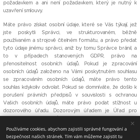
požadavkem a ani není požadavkem, který je nutný k
uzavření smlouvy.
Máte právo získat osobní údaje, které se Vás týkají, jež
jste poskytli Správci, ve strukturovaném, běžně
používaném a strojově čitelném formátu, a právo předat
tyto údaje jinému správci, aniž by tomu Správce bránil, a
to v případech stanovených GDPR, právo na
přenositelnost osobních údajů. Pokud je zpracování
osobních údajů založeno na Vámi poskytnutém souhlasu
se zpracováním osobních údajů, máte právo tento
souhlas kdykoliv odvolat. Pokud se domníváte, že došlo k
porušení právních předpisů v souvislosti s ochranou
Vašich osobních údajů, máte právo podat stížnost u
dozorového úřadu. Dozorovým úřadem je Úřad pro
ochranu osobních údajů, se sídlem Pplk. Sochora 27, 170
00 Praha 7, www.uoou.cz.
Používáme cookies, abychom zajistili správné fungování a
bezpečnost našich stránek. Tím vám můžeme zajistit tu