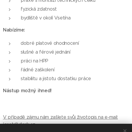
praxe s montáží technických celků
fyzická zdatnost
bydliště v okolí Vsetína
Nabízíme:
dobré platové ohodnocení
slušné a férové jednání
práci na HPP
řádné zaškolení
stabilitu a jistotu dostatku práce
Nástup možný ihned!
V případě zájmu nám zašlete svůj životopis na e-mail:
jarek@dark.cz
737 289
Pro detaily ohledně pozice můžete volat na tel.